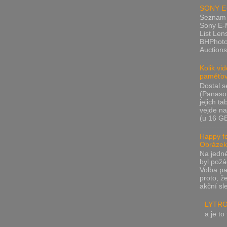
SONY E-
Seznam S
Sony E-
List Len
BHPhot
Auctions
Kolik vi
paměťov
Dostal s
(Panaso
jejich t
vejde n
(u 16 GB 
Happy fo
Obrázek 
Na jedn
byl požá
Volba pa
proto, že
akční sle
LYTRO
a je to 