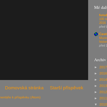
Mé dal
foto
100 n
2016
před 9
Cest
Muzeu
histo
před 1
Archiv
►
201
►
201
►
201
►
201
Domovská stránka
Starší příspěvek
►
201
entáře k příspěvku (Atom)
►
201
▼
201