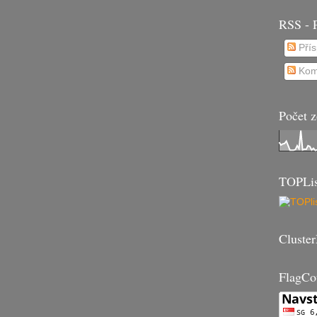
RSS - P
Přís
Kom
Počet z
TOPLis
Cluste
FlagCo