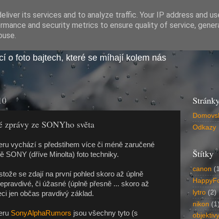
liver its services and to analyze traffic. Your IP address and u
y kolem nás
rmance and security metrics to ensure quality of service, gene
buse.
í o foto bajtech, které se míhají kolem nás
10
Stránk
Domovsk
né zprávy ze SONYho světa
Odkazy
ru vychází s předstihem více či méně zaručené
Štítky
ě SONY (dříve Minolta) foto techniky.
canon
(
stože se zdají na první pohled skoro až úplně
HappyF
pravdivé, či úžasné (úplně přesně ... skoro až
lytro
(2)
eci jen občas pravdivý základ.
nikon
(1
eru
SonyAlphaRumors
jsou všechny tyto (s
objektiv