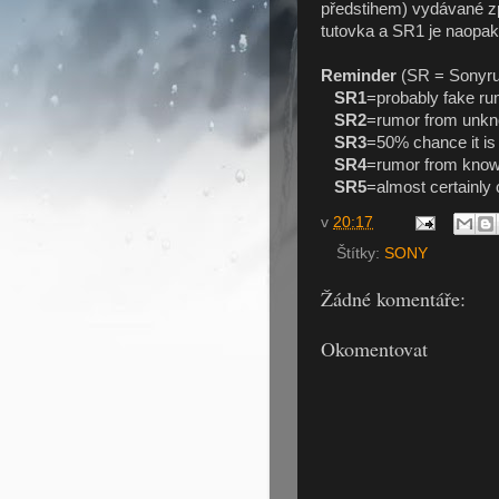
předstihem) vydávané 
tutovka a SR1 je naopak
Reminder
(SR = Sonyru
SR1
=probably fake ru
SR2
=rumor from unk
SR3
=50% chance it is
SR4
=rumor from known
SR5
=almost certainly 
v
20:17
Štítky:
SONY
Žádné komentáře:
Okomentovat