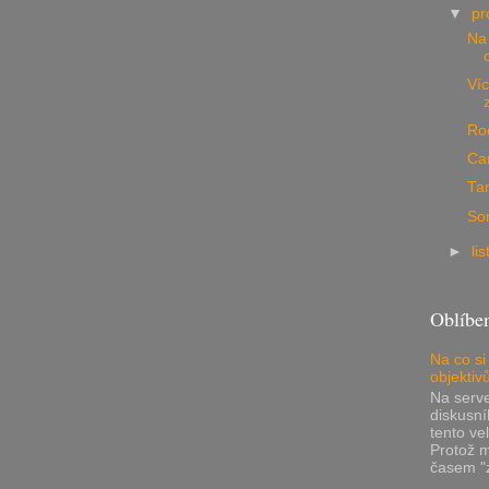
▼
pr
Na 
Ví
Ro
Can
Tam
Son
►
li
Oblíbe
Na co si
objektiv
Na serv
diskusní
tento ve
Protož 
časem "z