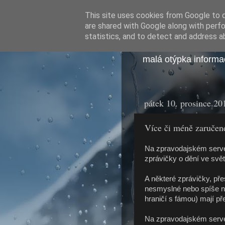
This site uses cookies from Google to de
fotobajt
are shared with Google along with perfo
statistics, and to detect and address a
malá otýpka informac
pátek 10. prosince 20
Více či méně zaruče
Na zpravodajském serve
zprávičky o dění ve svět
A některé zprávičky, pře
nesmyslné nebo spíše ne
hraničí s fámou) mají př
Na zpravodajském serv