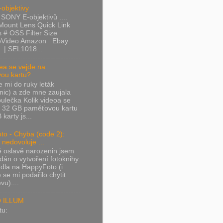
objektivy
ONY E-objektivů ....
Mount Lens Quick Link
s # OSS Filter Size
oVideo Amazon Ebay
 | SEL1018...
dea se vejde na
ou kartu?
e mi do ruky leták
nic) a zde mne zaujala
abulečka Kolik videoa se
a 32 GB paměťovou kartu
karty js...
to - Chyba (code 2):
nedovoluje ...
é oslavě narozenin jsem
dán o vytvoření fotoknihy.
dla na HappyFoto (i
 se mi podařilo chytit
vu)....
 ILLUM
tu: