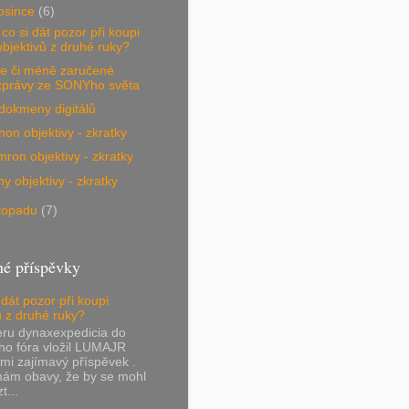
osince
(6)
co si dát pozor při koupi
objektivů z druhé ruky?
ce či méně zaručené
zprávy ze SONYho světa
dokmeny digitálů
on objektivy - zkratky
ron objektivy - zkratky
y objektivy - zkratky
stopadu
(7)
né příspěvky
 dát pozor při koupi
ů z druhé ruky?
eru dynaxexpedicia do
ho fóra vložil LUMAJR
lmi zajímavý příspěvek .
mám obavy, že by se mohl
t...