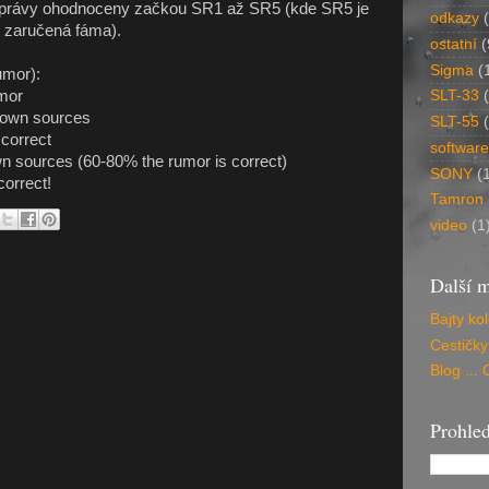
zprávy ohodnoceny začkou SR1 až SR5 (kde SR5 je
odkazy
 zaručená fáma).
ostatní
(
Sigma
(
mor):
mor
SLT-33
nown sources
SLT-55
 correct
software
 sources (60-80% the rumor is correct)
SONY
(
correct!
Tamron
video
(1
Další
Bajty ko
Cestičky
Blog ...
Prohled