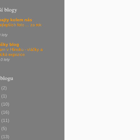
ší blogy
bajty kolem nás
ejlepších foto ... za rok
 lety
ičky blog
m v Hlinsku - vláčky a
rická expozice
0 lety
 blogu
7
(2)
6
(1)
4
(10)
3
(16)
2
(11)
1
(5)
0
(13)