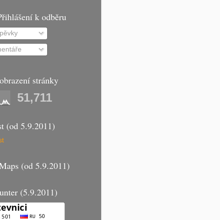
řihlášení k odběru
pěvky
entáře
obrazení stránky
51,711
t (od 5.9.2011)
rMaps (od 5.9.2011)
unter (5.9.2011)