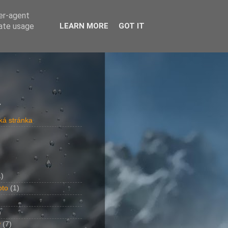
ser-agent
rate usage
LEARN MORE
GOT IT
y
á stránka
1)
oto
(1)
)
y
(7)