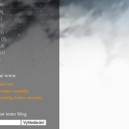
(8)
9)
1)
(1)
(1)
(2)
13)
(1)
)
 mé www
lem nás
 kolem vesničky
 Cestičky kolem vesničky
at tento blog