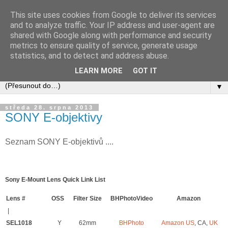
This site uses cookies from Google to deliver its services
fotobajty kolem nás
and to analyze traffic. Your IP address and user-agent are
shared with Google along with performance and security
metrics to ensure quality of service, generate usage
malá otýpka informací o foto bajtech, které se míhají kolem
statistics, and to detect and address abuse.
nás
LEARN MORE
GOT IT
▼
středa 28. srpna 2013
SONY E-objektivy
Seznam SONY E-objektivů ....
Sony E-Mount Lens Quick Link List
Lens #
OSS
Filter Size
BHPhotoVideo
Amazon
|
SEL1018
Y
62mm
BHPhoto
Amazon US
, CA,
UK