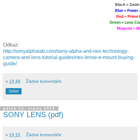
Black = Zoom
Blue = Power
Red = Prime 
Green = Lens Co
Magenta = M
Odkaz:
http://sonyalphalab.com/sony-alpha-and-nex-technology-
camera-and-lens-tutorial-guides/nex-lense-e-mount-buying-
guide/
v
19:48
Žádné komentáře:
Sdílet
pátek 23. srpna 2013
SONY LENS (pdf)
v
19:15
Žádné komentáře: