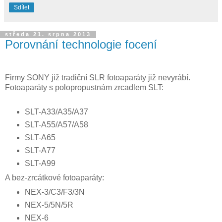
Sdílet
středa 21. srpna 2013
Porovnání technologie focení
Firmy SONY již tradiční SLR fotoaparáty již nevyrábí.
Fotoaparáty s polopropustnám zrcadlem SLT:
SLT-A33/A35/A37
SLT-A55/A57/A58
SLT-A65
SLT-A77
SLT-A99
A bez-zrcátkové fotoaparáty:
NEX-3/C3/F3/3N
NEX-5/5N/5R
NEX-6