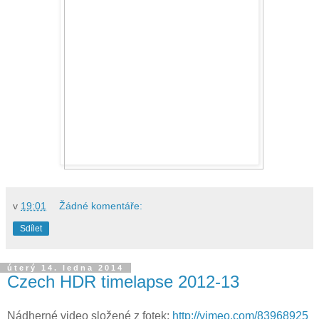
v
19:01
Žádné komentáře:
Sdílet
úterý 14. ledna 2014
Czech HDR timelapse 2012-13
Nádherné video složené z fotek:
http://vimeo.com/83968925