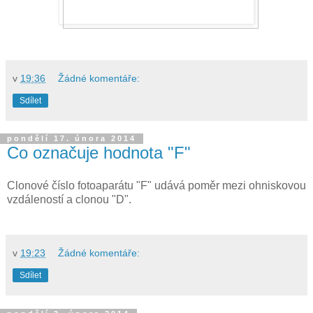
v
19:36
Žádné komentáře:
Sdílet
pondělí 17. února 2014
Co označuje hodnota "F"
Clonové číslo fotoaparátu "F" udává poměr mezi ohniskovou
vzdáleností a clonou "D".
v
19:23
Žádné komentáře:
Sdílet