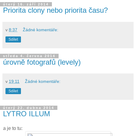
úterý 16. září 2014
Priorita clony nebo priorita času?
v
8:37
Žádné komentáře:
Sdílet
středa 4. června 2014
úrovně fotografů (levely)
v
19:11
Žádné komentáře:
Sdílet
úterý 22. dubna 2014
LYTRO ILLUM
a je to tu: