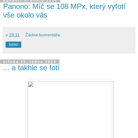
pondělí 3. února 2014
Panono: Míč se 108 MPx, který vyfotí
vše okolo vás
v
19:11
Žádné komentáře:
Sdílet
středa 22. ledna 2014
... a takhle se fotí